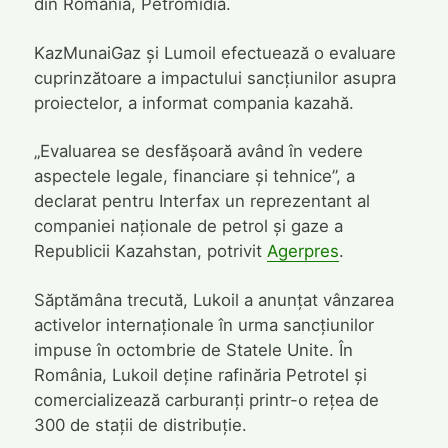
din România, Petromidia.
KazMunaiGaz și Lumoil efectuează o evaluare
cuprinzătoare a impactului sancțiunilor asupra
proiectelor, a informat compania kazahă.
„Evaluarea se desfășoară având în vedere
aspectele legale, financiare și tehnice”, a
declarat pentru Interfax un reprezentant al
companiei naționale de petrol și gaze a
Republicii Kazahstan, potrivit
Agerpres
.
Săptămâna trecută, Lukoil a anunțat vânzarea
activelor internaționale în urma sancțiunilor
impuse în octombrie de Statele Unite. În
România, Lukoil deține rafinăria Petrotel și
comercializează carburanți printr-o rețea de
300 de stații de distribuție.