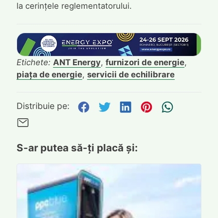
la cerințele reglementatorului.
Etichete:
ANT Energy
,
furnizori de energie
,
piața de energie
,
servicii de echilibrare
Distribuie pe Facebook
Distribuie pe Twitte
Distribuie pe L
Distribuie p
Trimite
Distribuie pe:
Trimite pe Email
S-ar putea să-ți placă și: