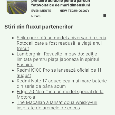
prindere durabile pentru parcuri
fotovoltaice de mari dimensiuni
EVENIMENTE
NEW TECHNOLOGY
NEWS
Stiri din fluxul partenerilor
Seiko prezintă un model aniversar din seria
Rotocall care a fost readusă la viață anul
trecut
Lamborghini Revuelto Impavido: ediție
limitată pentru piața japoneză în spiritul
Bushido
Redmi K100 Pro se lansează oficial pe 11
august
Redmi Note 17 aduce cea mai mare baterie
din serie de până acum
Edge 70 Neo: încă un model special de la
Motorola
The Macallan a lansat două whisky-uri
inspirate de aromele de cocos