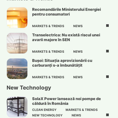
Recomandările Ministerului Energiei
pentru consumatori
MARKETS & TRENDS
NEWS
Transelectrica: Nu există riscul unei
avarii majore în SEN
MARKETS & TRENDS
NEWS
Bușoi: Situația aprovizionării cu
carburanți s-a îmbunătățit
MARKETS & TRENDS
NEWS
New Technology
SolaX Power lansează noi pompe de
căldură în România
CLEAN ENERGY
MARKETS & TRENDS
NEW TECHNOLOGY
NEWS