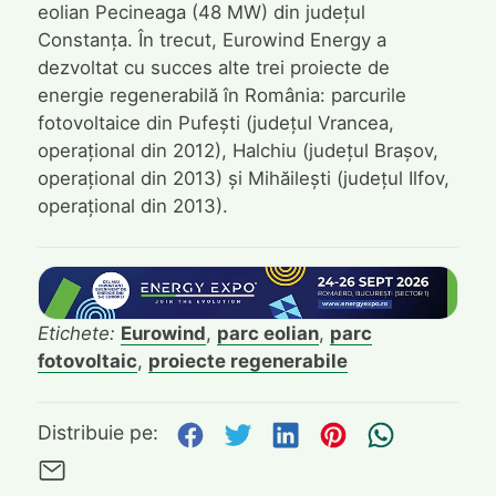
eolian Pecineaga (48 MW) din județul
Constanța. În trecut, Eurowind Energy a
dezvoltat cu succes alte trei proiecte de
energie regenerabilă în România: parcurile
fotovoltaice din Pufești (județul Vrancea,
operațional din 2012), Halchiu (județul Brașov,
operațional din 2013) și Mihăilești (județul Ilfov,
operațional din 2013).
Etichete:
Eurowind
,
parc eolian
,
parc
fotovoltaic
,
proiecte regenerabile
Distribuie pe Facebook
Distribuie pe Twitte
Distribuie pe L
Distribuie p
Trimite
Distribuie pe:
Trimite pe Email