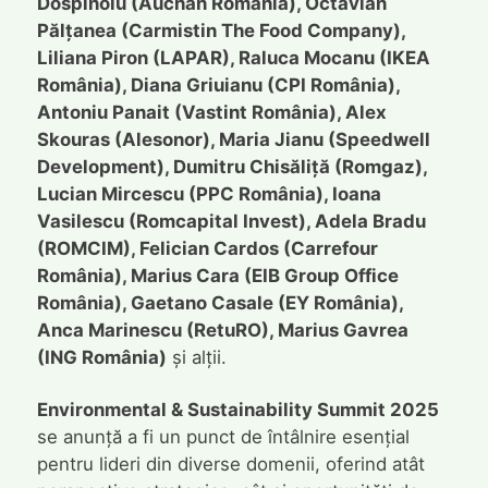
Dospinoiu (Auchan România), Octavian
Pălțanea (Carmistin The Food Company),
Liliana Piron (LAPAR), Raluca Mocanu (IKEA
România), Diana Griuianu (CPI România),
Antoniu Panait (Vastint România), Alex
Skouras (Alesonor), Maria Jianu (Speedwell
Development), Dumitru Chisăliță (Romgaz),
Lucian Mircescu (PPC România), Ioana
Vasilescu (Romcapital Invest), Adela Bradu
(ROMCIM), Felician Cardos (Carrefour
România), Marius Cara (EIB Group Office
România), Gaetano Casale (EY România),
Anca Marinescu (RetuRO), Marius Gavrea
(ING România)
și alții.
Environmental & Sustainability Summit 2025
se anunță a fi un punct de întâlnire esențial
pentru lideri din diverse domenii, oferind atât