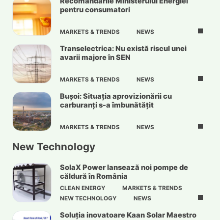
Recomandările Ministerului Energiei
pentru consumatori
MARKETS & TRENDS
NEWS
Transelectrica: Nu există riscul unei
avarii majore în SEN
MARKETS & TRENDS
NEWS
Bușoi: Situația aprovizionării cu
carburanți s-a îmbunătățit
MARKETS & TRENDS
NEWS
New Technology
SolaX Power lansează noi pompe de
căldură în România
CLEAN ENERGY
MARKETS & TRENDS
NEW TECHNOLOGY
NEWS
Soluția inovatoare Kaan Solar Maestro