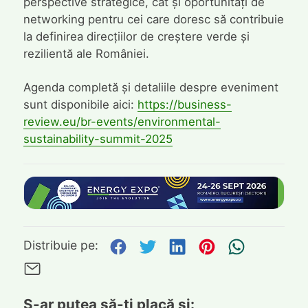
perspective strategice, cât și oportunități de
networking pentru cei care doresc să contribuie
la definirea direcțiilor de creștere verde și
rezilientă ale României.
Agenda completă și detaliile despre eveniment
sunt disponibile aici:
https://business-
review.eu/br-events/environmental-
sustainability-summit-2025
Distribuie pe Facebook
Distribuie pe Twitte
Distribuie pe L
Distribuie p
Trimite
Distribuie pe:
Trimite pe Email
S-ar putea să-ți placă și: