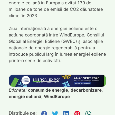
energie eoliană în Europa a evitat 139 de
milioane de tone de emisii de CO2 dăunătoare
climei în 2023.
Ziua internațională a energiei eoliene este o
acțiune coordonată între WindEurope, Consiliul
Global al Energiei Eoliene (GWEC) și asociațiile
naționale de energie regenerabilă pentru a
introduce publicul larg în lumea energiei eoliene
printr-o serie de activități.
Etichete:
consum de energie
,
decarbonizare
,
energie eoliană
,
WindEurope
Distribuie pe Facebook
Distribuie pe Twitte
Distribuie pe L
Distribuie p
Trimite
Distribuie pe: