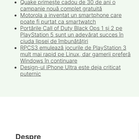
Quake primește cadou de 30 de ani o
campanie nouă complet gratuită
Motorola a inventat un smartphone care
poate fi purtat ca smartwatch
Portările Call of Duty Black Ops 1 și 2 pe
PlayStation 5 sunt un adevărat succes în
ciuda lipsei de îmbunătățiri
RPCS3 emulează jocurile de PlayStation 3
mult mai rapid pe Linux, dar gamerii preferă
Windows în continuare
Design-ul iPhone Ultra este deja criticat
puternic
Despre