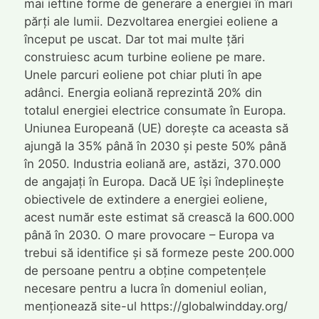
mai ieftine forme de generare a energiei în mari
părți ale lumii. Dezvoltarea energiei eoliene a
început pe uscat. Dar tot mai multe țări
construiesc acum turbine eoliene pe mare.
Unele parcuri eoliene pot chiar pluti în ape
adânci. Energia eoliană reprezintă 20% din
totalul energiei electrice consumate în Europa.
Uniunea Europeană (UE) dorește ca aceasta să
ajungă la 35% până în 2030 și peste 50% până
în 2050. Industria eoliană are, astăzi, 370.000
de angajați în Europa. Dacă UE își îndeplinește
obiectivele de extindere a energiei eoliene,
acest număr este estimat să crească la 600.000
până în 2030. O mare provocare – Europa va
trebui să identifice și să formeze peste 200.000
de persoane pentru a obține competențele
necesare pentru a lucra în domeniul eolian,
menționează site-ul https://globalwindday.org/