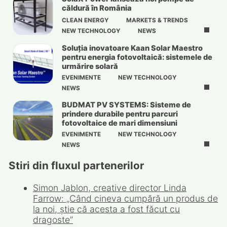
căldură în România
CLEAN ENERGY
MARKETS & TRENDS
NEW TECHNOLOGY
NEWS
Soluția inovatoare Kaan Solar Maestro
pentru energia fotovoltaică: sistemele de
urmărire solară
EVENIMENTE
NEW TECHNOLOGY
NEWS
BUDMAT PV SYSTEMS: Sisteme de
prindere durabile pentru parcuri
fotovoltaice de mari dimensiuni
EVENIMENTE
NEW TECHNOLOGY
NEWS
Stiri din fluxul partenerilor
Simon Jablon, creative director Linda
Farrow: „Când cineva cumpără un produs de
la noi, știe că acesta a fost făcut cu
dragoste”