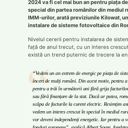
2024 va fi cel mai bun an pentru piața de
special din partea românilor din mediul ru
IMM-urilor, arată previziunile Kilowat, u
instalare de sisteme fotovoltaice din Ro
Nivelul cererii pentru instalarea de siste
față de anul trecut, cu un interes crescu
există un trend puternic de trecere la e
“Vedem un an extrem de energic pe piața de siste
incert de mulți români. Din acest motiv, pentru a
pentru a trăi în următorii ani fără grija facturi
sau fără finanțare de la stat. Dacă ar putea, româ
scăpa de facturile la curent electric. Resimțim as
vedem un interes crescut în special în mediul r
vor deveni independenți energetic. Iar pentru a ve
fonduri europene”, explică Albert Soare, fondato