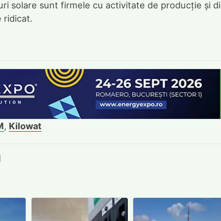
i solare sunt firmele cu activitate de producție și d
ridicat.
M
,
Kilowat
book
itter
e LinkedIn
ie pe Pinterest
mite prin whatsapp
Trimite pe Email