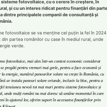
 sisteme fotovoltaice, cu o cerere în creștere, în
ral, și cu un interes ridicat pentru finanțări din part
na dintre principalele companii de consultanță și
mânia.
me fotovoltaice se va menține cel puțin la fel în 2024
t din partea românilor cu case în mediul rural, unde
nergie verde.
me fotovoltaice, mai ales într-un context economic considerat
 se pregăti pentru vremuri mai grele, pentru a face economii și
lor la energie, numărul panourilor solare va crește în România, cu
nii ar instala panouri solare oriunde, inclusiv la bloc, pentru a
tfel tensiunea nevoii tot mai mari pentru sisteme fotovoltaice și
ural, unde mulți români nu mai doresc să amâne momentul în care
ni în ajutorul lor, oferim suport în accesarea finanțărilor prin
r Kilowat.