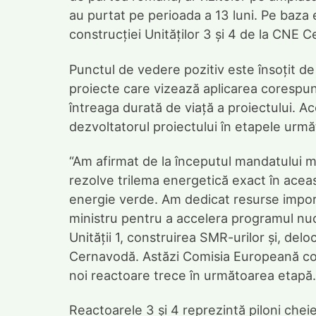
au purtat pe perioada a 13 luni. Pe baza e
construcției Unităților 3 și 4 de la CNE 
Punctul de vedere pozitiv este însoțit d
proiecte care vizează aplicarea corespu
întreaga durată de viață a proiectului. 
dezvoltatorul proiectului în etapele urmă
“Am afirmat de la începutul mandatului m
rezolve trilema energetică exact în aceast
energie verde. Am dedicat resurse impor
ministru pentru a accelera programul nucl
Unității 1, construirea SMR-urilor și, delo
Cernavodă. Astăzi Comisia Europeană con
noi reactoare trece în următoarea etapă.
Reactoarele 3 și 4 reprezintă piloni cheie