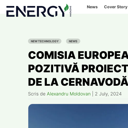
Skip
News
Cover Story
to
content
NEW TECHNOLOGY
NEWS
COMISIA EUROPEA
POZITIVĂ PROIECTU
DE LA CERNAVOD
Scris de
Alexandru Moldovan
|
2 July, 2024