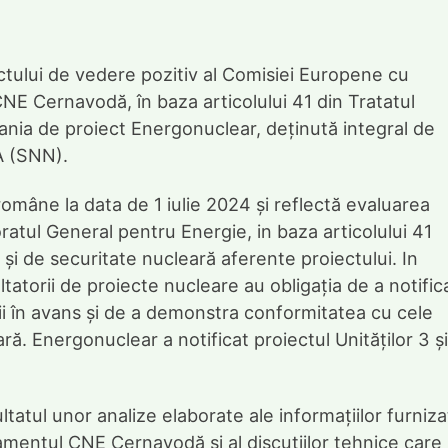
ctului de vedere pozitiv al Comisiei Europene cu
a CNE Cernavodă, în baza articolului 41 din Tratatul
nia de proiect Energonuclear, deținută integral de
A (SNN).
române la data de 1 iulie 2024 și reflectă evaluarea
atul General pentru Energie, in baza articolului 41
 și de securitate nucleară aferente proiectului. In
atorii de proiecte nucleare au obligația de a notific
ii în avans și de a demonstra conformitatea cu cele
ă. Energonuclear a notificat proiectul Unităților 3 ș
tatul unor analize elaborate ale informațiilor furniz
amentul CNE Cernavodă și al discuțiilor tehnice care 