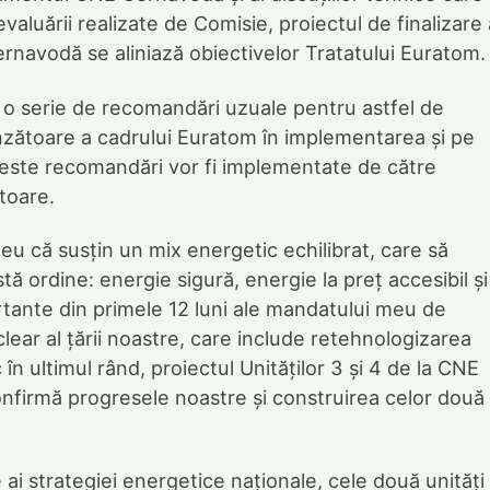
valuării realizate de Comisie, proiectul de finalizare 
Cernavodă se aliniază obiectivelor Tratatului Euratom.
e o serie de recomandări uzuale pentru astfel de
nzătoare a cadrului Euratom în implementarea și pe
Aceste recomandări vor fi implementate de către
toare.
eu că susțin un mix energetic echilibrat, care să
ă ordine: energie sigură, energie la preț accesibil și
tante din primele 12 luni ale mandatului meu de
ear al țării noastre, care include retehnologizarea
c în ultimul rând, proiectul Unităților 3 și 4 de la CNE
firmă progresele noastre și construirea celor două
 ai strategiei energetice naționale, cele două unități