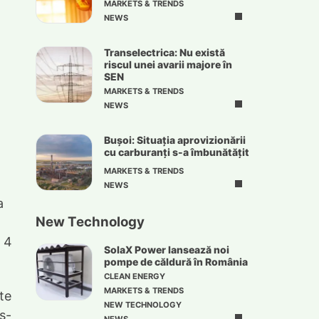
MARKETS & TRENDS
NEWS
Transelectrica: Nu există
riscul unei avarii majore în
SEN
MARKETS & TRENDS
NEWS
Bușoi: Situația aprovizionării
cu carburanți s-a îmbunătățit
MARKETS & TRENDS
NEWS
a
New Technology
i 4
SolaX Power lansează noi
pompe de căldură în România
CLEAN ENERGY
MARKETS & TRENDS
ate
NEW TECHNOLOGY
s-