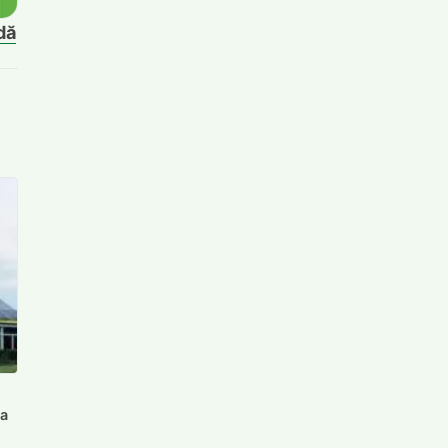
dă
 a