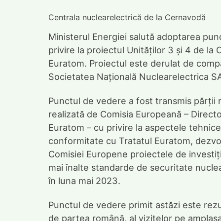
Centrala nuclearelectrică de la Cernavodă
Ministerul Energiei salută adoptarea pun
privire la proiectul Unităților 3 și 4 de l
Euratom. Proiectul este derulat de compa
Societatea Națională Nuclearelectrica S
Punctul de vedere a fost transmis părții 
realizată de Comisia Europeană – Director
Euratom – cu privire la aspectele tehnice
conformitate cu Tratatul Euratom, dezvolt
Comisiei Europene proiectele de investiț
mai înalte standarde de securitate nuclear
în luna mai 2023.
Punctul de vedere primit astăzi este rezul
de partea română, al vizitelor pe amplas