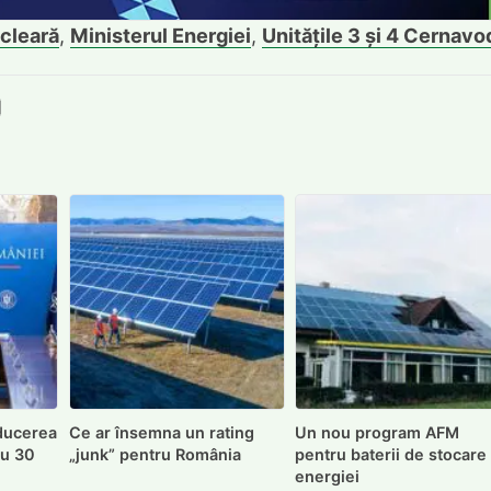
cleară
,
Ministerul Energiei
,
Unitățile 3 și 4 Cernavo
book
itter
e LinkedIn
ie pe Pinterest
mite prin whatsapp
Trimite pe Email
ducerea
Ce ar însemna un rating
Un nou program AFM
cu 30
„junk” pentru România
pentru baterii de stocare
energiei