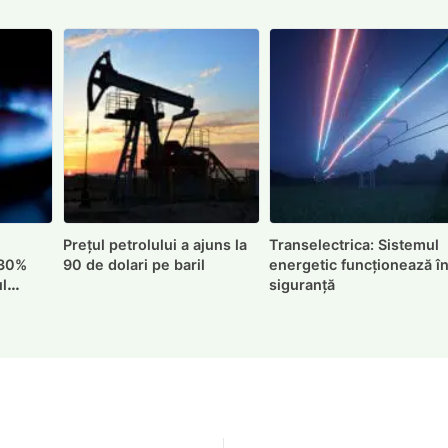
Prețul petrolului a ajuns la
Transelectrica: Sistemul
 30%
90 de dolari pe baril
energetic funcționează î
ul
siguranță