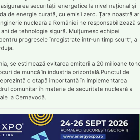
asigurarea securității energetice la nivel național și
da de energie curată, cu emisii zero. Țara noastră a
 inginerie nucleară a României ne responsabilizează 
 ani de tehnologie sigură. Mulțumesc echipei
 pentru progresele înregistrate într-un timp scurt”, a
rduja.
ia, se estimează evitarea emiterii a 20 milioane ton
ocuri de muncă în industria orizontală.Punctul de
reprezintă o etapă importantă în implementarea
drul comunitar în materie de securitate nucleară a
sale la Cernavodă.