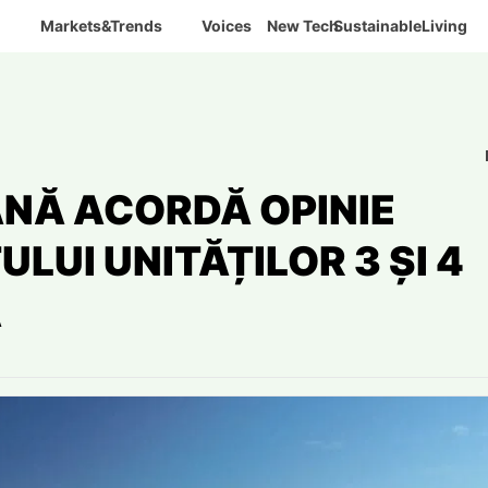
Markets&Trends
Voices
New Tech
SustainableLiving
NĂ ACORDĂ OPINIE
LUI UNITĂȚILOR 3 ȘI 4
Ă