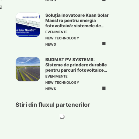
NEWS
a
Soluția inovatoare Kaan Solar
Maestro pentru energia
fotovoltaică: sistemele de
urmărire solară
EVENIMENTE
NEW TECHNOLOGY
NEWS
BUDMAT PV SYSTEMS:
Sisteme de prindere durabile
pentru parcuri fotovoltaice
de mari dimensiuni
EVENIMENTE
NEW TECHNOLOGY
NEWS
Stiri din fluxul partenerilor