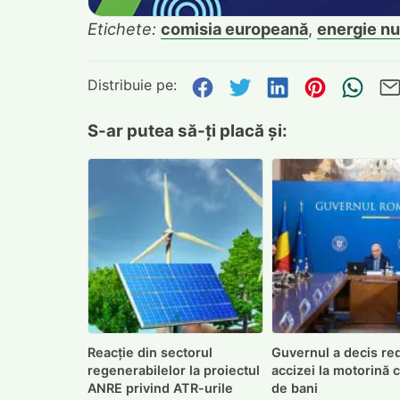
Etichete:
comisia europeană
,
energie nu
Distribuie pe:
Distribuie pe Face
Distribuie pe Tw
Distribuie p
Distribu
Tri
S-ar putea să-ți placă și:
Reacție din sectorul
Guvernul a decis re
regenerabilelor la proiectul
accizei la motorină 
ANRE privind ATR-urile
de bani