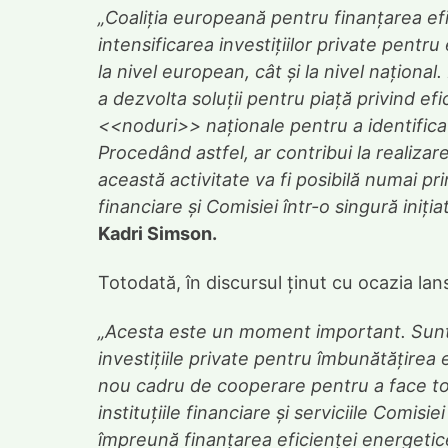
„Coaliția europeană pentru finanțarea efi
intensificarea investițiilor private pentru
la nivel european, cât și la nivel naționa
a dezvolta soluții pentru piață privind efi
<<noduri>> naționale pentru a identifica n
Procedând astfel, ar contribui la realiza
această activitate va fi posibilă numai pri
financiare și Comisiei într-o singură inițiat
Kadri Simson.
Totodată, în discursul ținut cu ocazia lans
„Acesta este un moment important. Sunte
investițiile private pentru îmbunătățirea 
nou cadru de cooperare pentru a face t
instituțiile financiare și serviciile Comis
împreună finanțarea eficienței energeti