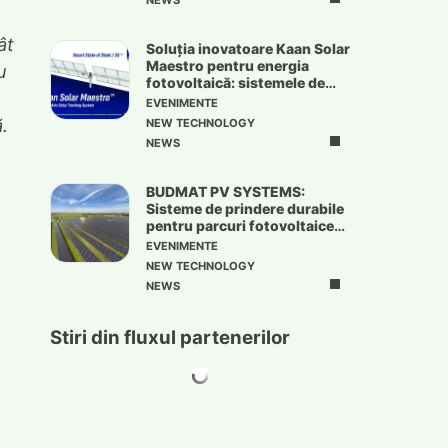
NEWS
ât
Soluția inovatoare Kaan Solar
Maestro pentru energia
u
fotovoltaică: sistemele de
urmărire solară
EVENIMENTE
.
NEW TECHNOLOGY
NEWS
BUDMAT PV SYSTEMS:
Sisteme de prindere durabile
pentru parcuri fotovoltaice
de mari dimensiuni
EVENIMENTE
NEW TECHNOLOGY
NEWS
Stiri din fluxul partenerilor