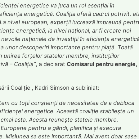
cienței energetice va juca un rol esențial în
 eficiența energetică. Coaliția oferă cadrul potrivit, at
l. La nivel european, experții lucrează împreună pentr
ciența energetică; la nivel național, ar fi create noi
evoile naționale de investiții în eficiența energetică
rea unor descoperiri importante pentru piață. Toată
n unirea forțelor statelor membre, instituțiilor
ivă – Coaliția”
, a declarat
Comisarul pentru energie,
ării Coaliției, Kadri Simson a subliniat:
m cu toții conștienți de necesitatea de a debloca
eficienței energetice. Această coaliție stabilește un
ocmai asta. Acesta reunește statele membre,
iei Europene pentru a gândi, planifica și executa
ce. Misiunea sa este importantă. Mai avem doar șase