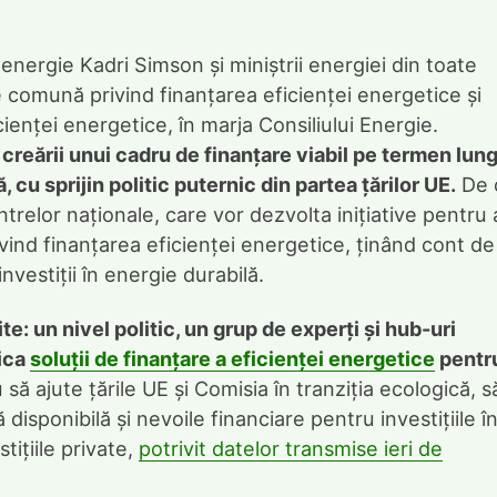
nergie Kadri Simson și miniștrii energiei din toate
 comună privind finanțarea eficienței energetice și
ienței energetice, în marja Consiliului Energie.
creării unui cadru de finanțare viabil pe termen lun
, cu sprijin politic puternic din partea țărilor UE.
De 
trelor naționale, care vor dezvolta inițiative pentru 
vind finanțarea eficienței energetice, ținând cont de
nvestiții în energie durabilă.
ite: un nivel politic, un grup de experți și hub-uri
fica
soluții de finanțare a eficienței energetice
pentr
ă ajute țările UE și Comisia în tranziția ecologică, s
disponibilă și nevoile financiare pentru investițiile î
tițiile private,
potrivit datelor transmise ieri de