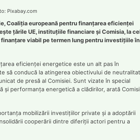
oto: Pixabay.com
ie, Coaliția europeană pentru finanțarea eficienței
te țările UE, instituțiile financiare și Comisia, la ce
 finanțare viabil pe termen lung pentru investițiile în
area eficienței energetice este un alt pas în
ite să conducă la atingerea obiectivului de neutralita
unicat de presă al Comisiei. Sunt vizate în special
ă și performanța energetică a clădirilor, arată Comis
tanța mobilizării investițiilor private și a adoptării
solidării cooperării dintre diferiții actori pentru a