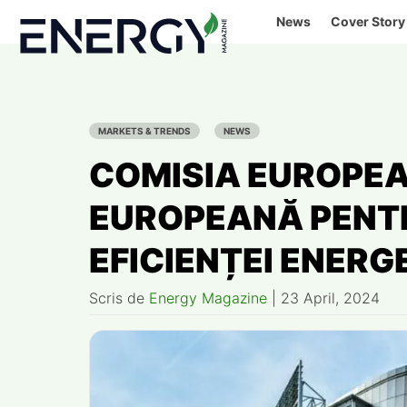
Skip
News
Cover Story
to
content
MARKETS & TRENDS
NEWS
COMISIA EUROPEA
EUROPEANĂ PENT
EFICIENȚEI ENERG
Scris de
Energy Magazine
|
23 April, 2024