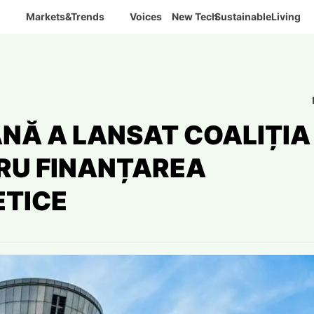
Markets&Trends
Voices
New Tech
SustainableLiving
NĂ A LANSAT COALIȚIA
RU FINANȚAREA
ETICE