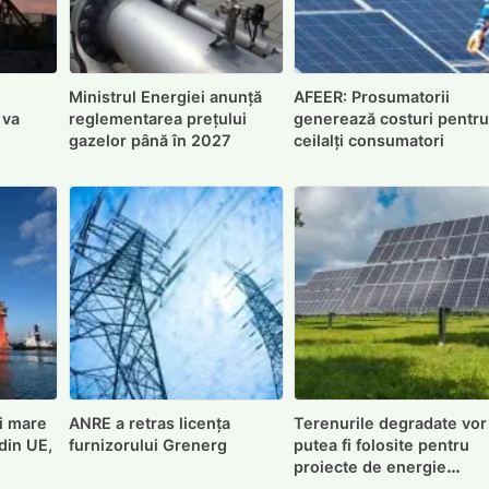
Ministrul Energiei anunță
AFEER: Prosumatorii
 va
reglementarea prețului
generează costuri pentr
gazelor până în 2027
ceilalți consumatori
ai mare
ANRE a retras licența
Terenurile degradate vor
din UE,
furnizorului Grenerg
putea fi folosite pentru
proiecte de energie
regenerabilă