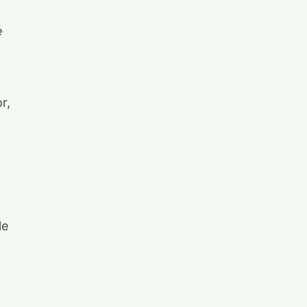
e
r,
le