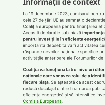
Informații de context
La 19 decembrie 2023, comisarul pentru e
cele 27 de țări UE au semnat o declarație
Coaliția europeană pentru finanțarea efic
Această declarație subliniază
importanța 
pentru investițiile în eficiența energetică
importanță deosebită va fi activitatea cen
răspunde nevoilor naționale specifice pri
activitățile anterioare ale Forumurilor de i
Coaliția va funcționa la trei niveluri difer
naționale care vor avea rolul de a identi
fiecare piață.
Se așteaptă ca acest cadru s
reducă decalajul dintre finanțarea publică 
eficiența energetică și să intensifice inves
Comisia Europeană
.