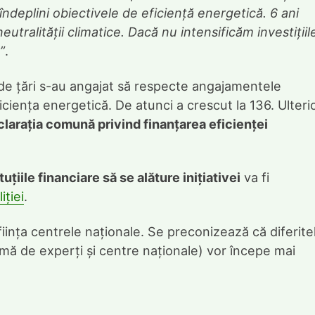
ndeplini obiectivele de eficiență energetică. 6 ani
tralității climatice. Dacă nu intensificăm investițiil
”
.
de țări s-au angajat să respecte angajamentele
iciența energetică. De atunci a crescut la 136. Ulterio
larația comună privind finanțarea eficienței
uțiile financiare să se alăture inițiativei
va fi
ției
.
ființa centrele naționale. Se preconizează că diferite
ormă de experți și centre naționale) vor începe mai