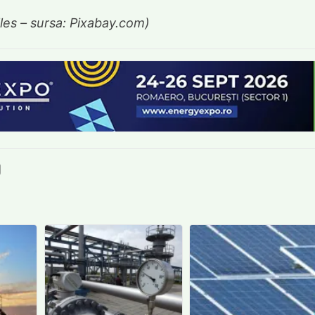
les – sursa: Pixabay.com)
book
itter
e LinkedIn
ie pe Pinterest
mite prin whatsapp
Trimite pe Email