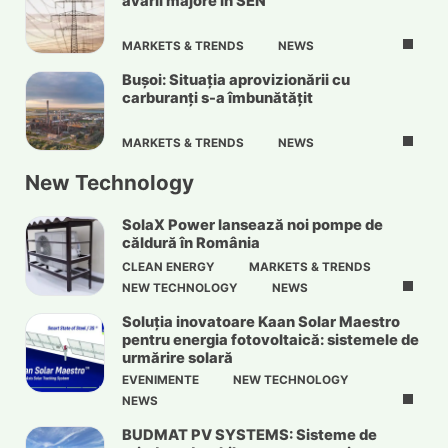
avarii majore în SEN
MARKETS & TRENDS
NEWS
Bușoi: Situația aprovizionării cu
carburanți s-a îmbunătățit
MARKETS & TRENDS
NEWS
New Technology
SolaX Power lansează noi pompe de
căldură în România
CLEAN ENERGY
MARKETS & TRENDS
NEW TECHNOLOGY
NEWS
Soluția inovatoare Kaan Solar Maestro
pentru energia fotovoltaică: sistemele de
urmărire solară
EVENIMENTE
NEW TECHNOLOGY
NEWS
BUDMAT PV SYSTEMS: Sisteme de