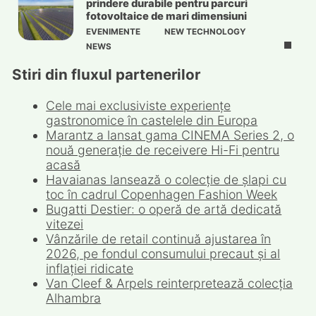
prindere durabile pentru parcuri
fotovoltaice de mari dimensiuni
EVENIMENTE
NEW TECHNOLOGY
NEWS
Stiri din fluxul partenerilor
Cele mai exclusiviste experiențe
gastronomice în castelele din Europa
Marantz a lansat gama CINEMA Series 2, o
nouă generație de receivere Hi-Fi pentru
acasă
Havaianas lansează o colecție de șlapi cu
toc în cadrul Copenhagen Fashion Week
Bugatti Destier: o operă de artă dedicată
vitezei
Vânzările de retail continuă ajustarea în
2026, pe fondul consumului precaut și al
inflației ridicate
Van Cleef & Arpels reinterpretează colecția
Alhambra