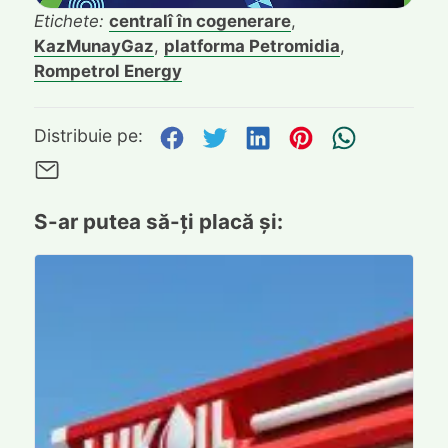
Etichete:
centralî în cogenerare
,
KazMunayGaz
,
platforma Petromidia
,
Rompetrol Energy
Distribuie pe Facebook
Distribuie pe Twitte
Distribuie pe L
Distribuie p
Trimite
Distribuie pe:
Trimite pe Email
S-ar putea să-ți placă și: